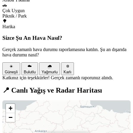
🚗
Çok Uygun
Piknik / Park
🌳
Harika
Sizce Şu An Hava Nasıl?
Gerçek zamanlı hava durumu raporlamasına katılın. Şu an dışarıda
hava durumu nasıl?
☀️
☁️
🌧️
❄️
Güneşli
Bulutlu
Yağmurlu
Karlı
Katkınız için teşekkürler! Gerçek zamanlı raporunuz alındı.
📍 Canlı Yağış ve Radar Haritası
+
−