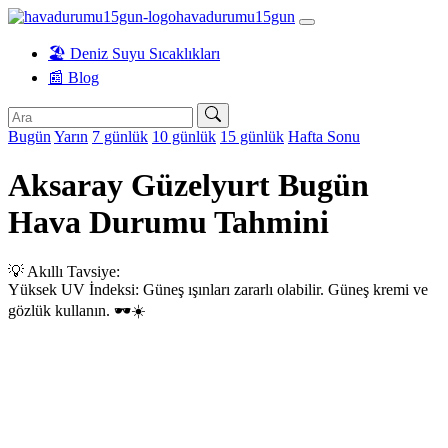
havadurumu15gun
🏖️ Deniz Suyu Sıcaklıkları
📰 Blog
Bugün
Yarın
7 günlük
10 günlük
15 günlük
Hafta Sonu
Aksaray Güzelyurt Bugün
Hava Durumu Tahmini
💡 Akıllı Tavsiye:
Yüksek UV İndeksi: Güneş ışınları zararlı olabilir. Güneş kremi ve
gözlük kullanın. 🕶️☀️