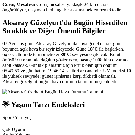
Görüş Mesafesi:
Görüş mesafesi yaklaşık 24 km olarak
öngörülüyor, ulaşımda herhangi bir aksama beklenmemektedir.
Aksaray Güzelyurt'da Bugün Hissedilen
Sıcaklık ve Diğer Önemli Bilgiler
07 Ağustos günü Aksaray Güzelyurt'da hava genel olarak gün
boyunca açık hava bir seyir izleyecek. Güne
18°C
ile başlarken,
öğle saatlerinde termometreler
30°C
seviyesine çıkacak. Bulut
örtüsü %0 oranında dağılım gösterirken, basınç 1008 hPa civarında
sabit kalacak. Günlük planlarınız için kritik olan gün doğumu
05:49:59 ve gün batımı 19:46:14 saatleri arasındadır. UV indeksi 10
ile yüksek seviyede; güneş ışınlarına karşı dikkatli olunmalı.
Aksaray güzelyurt bugün hava durumu tahmini bu şekildedir.
🌟 Yaşam Tarzı Endeksleri
Spor / Yürüyüş
🏃‍♂️
Çok Uygun
Araba Yıkama