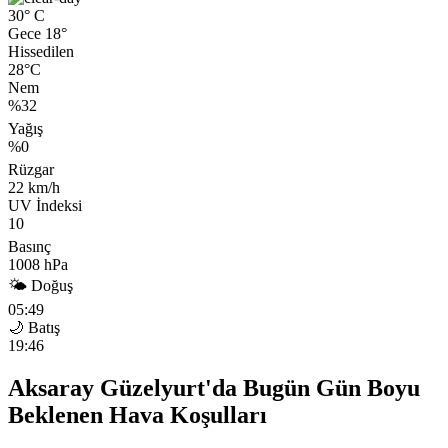
30°
C
Gece 18°
Hissedilen
28°C
Nem
%32
Yağış
%0
Rüzgar
22 km/h
UV İndeksi
10
Basınç
1008 hPa
🌤 Doğuş
05:49
🌙 Batış
19:46
Aksaray Güzelyurt'da Bugün Gün Boyu
Beklenen Hava Koşulları