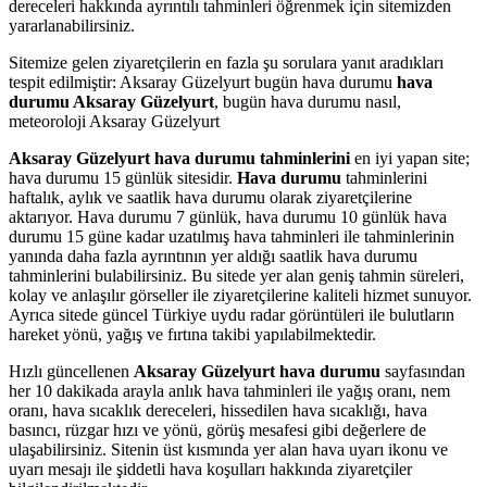
dereceleri hakkında ayrıntılı tahminleri öğrenmek için sitemizden
yararlanabilirsiniz.
Sitemize gelen ziyaretçilerin en fazla şu sorulara yanıt aradıkları
tespit edilmiştir: Aksaray Güzelyurt bugün hava durumu
hava
durumu Aksaray Güzelyurt
, bugün hava durumu nasıl,
meteoroloji Aksaray Güzelyurt
Aksaray Güzelyurt hava durumu tahminlerini
en iyi yapan site;
hava durumu 15 günlük sitesidir.
Hava durumu
tahminlerini
haftalık, aylık ve saatlik hava durumu olarak ziyaretçilerine
aktarıyor. Hava durumu 7 günlük, hava durumu 10 günlük hava
durumu 15 güne kadar uzatılmış hava tahminleri ile tahminlerinin
yanında daha fazla ayrıntının yer aldığı saatlik hava durumu
tahminlerini bulabilirsiniz. Bu sitede yer alan geniş tahmin süreleri,
kolay ve anlaşılır görseller ile ziyaretçilerine kaliteli hizmet sunuyor.
Ayrıca sitede güncel Türkiye uydu radar görüntüleri ile bulutların
hareket yönü, yağış ve fırtına takibi yapılabilmektedir.
Hızlı güncellenen
Aksaray Güzelyurt hava durumu
sayfasından
her 10 dakikada arayla anlık hava tahminleri ile yağış oranı, nem
oranı, hava sıcaklık dereceleri, hissedilen hava sıcaklığı, hava
basıncı, rüzgar hızı ve yönü, görüş mesafesi gibi değerlere de
ulaşabilirsiniz. Sitenin üst kısmında yer alan hava uyarı ikonu ve
uyarı mesajı ile şiddetli hava koşulları hakkında ziyaretçiler