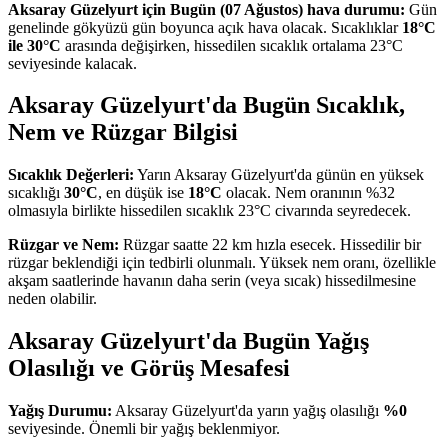
Aksaray Güzelyurt için Bugün (07 Ağustos) hava durumu:
Gün
genelinde gökyüzü gün boyunca açık hava olacak. Sıcaklıklar
18°C
ile 30°C
arasında değişirken, hissedilen sıcaklık ortalama 23°C
seviyesinde kalacak.
Aksaray Güzelyurt'da Bugün Sıcaklık,
Nem ve Rüzgar Bilgisi
Sıcaklık Değerleri:
Yarın Aksaray Güzelyurt'da günün en yüksek
sıcaklığı
30°C
, en düşük ise
18°C
olacak. Nem oranının %32
olmasıyla birlikte hissedilen sıcaklık 23°C civarında seyredecek.
Rüzgar ve Nem:
Rüzgar saatte 22 km hızla esecek. Hissedilir bir
rüzgar beklendiği için tedbirli olunmalı. Yüksek nem oranı, özellikle
akşam saatlerinde havanın daha serin (veya sıcak) hissedilmesine
neden olabilir.
Aksaray Güzelyurt'da Bugün Yağış
Olasılığı ve Görüş Mesafesi
Yağış Durumu:
Aksaray Güzelyurt'da yarın yağış olasılığı
%0
seviyesinde. Önemli bir yağış beklenmiyor.