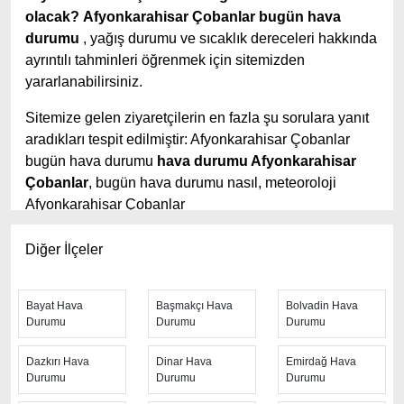
olacak?
Afyonkarahisar Çobanlar bugün hava
durumu
, yağış durumu ve sıcaklık dereceleri hakkında
ayrıntılı tahminleri öğrenmek için sitemizden
yararlanabilirsiniz.
Sitemize gelen ziyaretçilerin en fazla şu sorulara yanıt
aradıkları tespit edilmiştir: Afyonkarahisar Çobanlar
bugün hava durumu
hava durumu Afyonkarahisar
Çobanlar
, bugün hava durumu nasıl, meteoroloji
Afyonkarahisar Çobanlar
Afyonkarahisar Çobanlar hava durumu tahminlerini
Diğer İlçeler
en iyi yapan site; hava durumu 15 günlük sitesidir.
Hava durumu
tahminlerini haftalık, aylık ve saatlik
hava durumu olarak ziyaretçilerine aktarıyor. Hava
Bayat Hava
Başmakçı Hava
Bolvadin Hava
Durumu
Durumu
Durumu
durumu 7 günlük, hava durumu 10 günlük hava durumu
15 güne kadar uzatılmış hava tahminleri ile
Dazkırı Hava
Dinar Hava
Emirdağ Hava
tahminlerinin yanında daha fazla ayrıntının yer aldığı
Durumu
Durumu
Durumu
saatlik hava durumu tahminlerini bulabilirsiniz. Bu