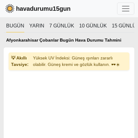
havadurumu15gun
BUGÜN
YARIN
7 GÜNLÜK
10 GÜNLÜK
15 GÜNLÜ
Afyonkarahisar Çobanlar Bugün Hava Durumu Tahmini
💡 Akıllı
Yüksek UV İndeksi: Güneş ışınları zararlı
Tavsiye:
olabilir. Güneş kremi ve gözlük kullanın. 🕶️☀️