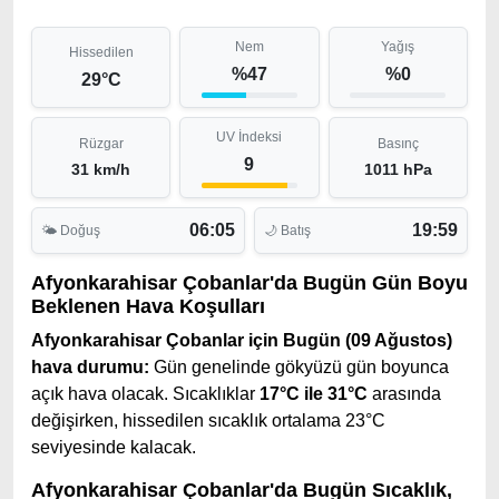
Nem
Yağış
Hissedilen
%47
%0
29°C
UV İndeksi
Rüzgar
Basınç
9
31 km/h
1011 hPa
06:05
19:59
🌤 Doğuş
🌙 Batış
Afyonkarahisar Çobanlar'da Bugün Gün Boyu
Beklenen Hava Koşulları
Afyonkarahisar Çobanlar için Bugün (09 Ağustos)
hava durumu:
Gün genelinde gökyüzü gün boyunca
açık hava olacak. Sıcaklıklar
17°C ile 31°C
arasında
değişirken, hissedilen sıcaklık ortalama 23°C
seviyesinde kalacak.
Afyonkarahisar Çobanlar'da Bugün Sıcaklık,