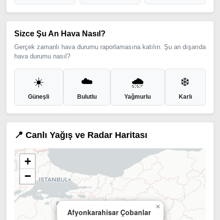
Sizce Şu An Hava Nasıl?
Gerçek zamanlı hava durumu raporlamasına katılın. Şu an dışarıda
hava durumu nasıl?
☀️
☁️
🌧️
❄️
Güneşli
Bulutlu
Yağmurlu
Karlı
📍 Canlı Yağış ve Radar Haritası
+
−
×
Afyonkarahisar Çobanlar