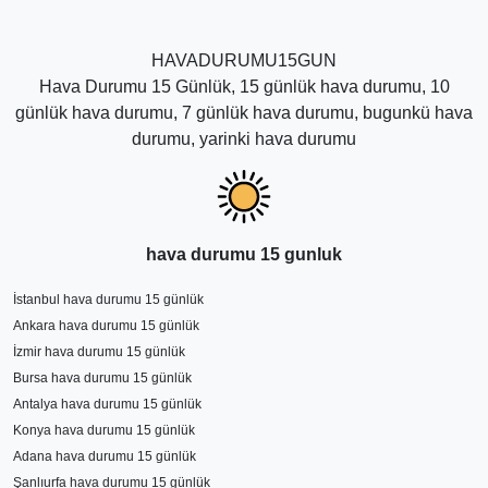
aralıklarında hava durumuna bakabilirsiniz. Ancak
sayfadaki hava tahmin sürelerinden en isabetli
sonuçları haftalık yani 7 günlük olduğunu belirtmek
HAVADURUMU15GUN
daha doğru olur. Diğer uzun süreli hava tahminleri sık
Hava Durumu 15 Günlük, 15 günlük hava durumu, 10
sık değişerek yaklaşan günlerde kesinleşmektedir.
günlük hava durumu, 7 günlük hava durumu, bugunkü hava
durumu, yarinki hava durumu
hava durumu 15 gunluk
İstanbul hava durumu 15 günlük
Ankara hava durumu 15 günlük
İzmir hava durumu 15 günlük
Bursa hava durumu 15 günlük
Antalya hava durumu 15 günlük
Konya hava durumu 15 günlük
Adana hava durumu 15 günlük
Şanlıurfa hava durumu 15 günlük