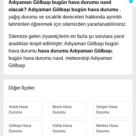
Adıyaman Gölbaşı bugün hava durumu nasıl
olacak?
Adıyaman Gölbaşı bugün hava durumu
,
yağış durumu ve sıcaklık dereceleri hakkında ayrıntılı
tahminleri öğrenmek için sitemizden yararlanabilirsiniz.
Sitemize gelen ziyaretçilerin en fazla şu sorulara yanıt
aradıkları tespit edilmiştir: Adıyaman Gölbaşı bugün
hava durumu
hava durumu Adıyaman Gölbaşı
,
bugün hava durumu nasıl, meteoroloji Adıyaman
Gölbaşı
Adıyaman Gölbaşı hava durumu tahminlerini
en iyi
yapan site; hava durumu 15 günlük sitesidir.
Hava
Diğer İlçeler
durumu
tahminlerini haftalık, aylık ve saatlik hava
durumu olarak ziyaretçilerine aktarıyor. Hava durumu 7
günlük, hava durumu 10 günlük hava durumu 15 güne
Aralık Hava
Besni Hava
Gerger Hava
Durumu
Durumu
Durumu
kadar uzatılmış hava tahminleri ile tahminlerinin
yanında daha fazla ayrıntının yer aldığı saatlik hava
Gölbaşı Hava
Kâhta Hava
Merkez Hava
durumu tahminlerini bulabilirsiniz. Bu sitede yer alan
Durumu
Durumu
Durumu
geniş tahmin süreleri, kolay ve anlaşılır görseller ile