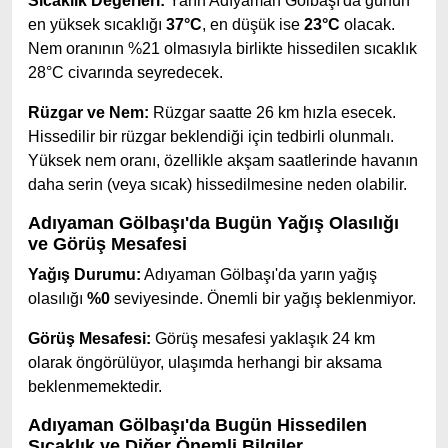
Sıcaklık Değerleri:
Yarın Adıyaman Gölbaşı'da günün
en yüksek sıcaklığı
37°C
, en düşük ise
23°C
olacak.
Nem oranının %21 olmasıyla birlikte hissedilen sıcaklık
28°C civarında seyredecek.
Rüzgar ve Nem:
Rüzgar saatte 26 km hızla esecek.
Hissedilir bir rüzgar beklendiği için tedbirli olunmalı.
Yüksek nem oranı, özellikle akşam saatlerinde havanın
daha serin (veya sıcak) hissedilmesine neden olabilir.
Adıyaman Gölbaşı'da Bugün Yağış Olasılığı
ve Görüş Mesafesi
Yağış Durumu:
Adıyaman Gölbaşı'da yarın yağış
olasılığı
%0
seviyesinde. Önemli bir yağış beklenmiyor.
Görüş Mesafesi:
Görüş mesafesi yaklaşık 24 km
olarak öngörülüyor, ulaşımda herhangi bir aksama
beklenmemektedir.
Adıyaman Gölbaşı'da Bugün Hissedilen
Sıcaklık ve Diğer Önemli Bilgiler