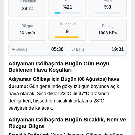
Hissedilen
%21
%0
34°C
UV İndeksi
Rüzgar
Basınç
9
26 km/h
1003 hPa
05:38
19:31
🌤 Doğuş
🌙 Batış
Adıyaman Gölbaşı'da Bugün Gün Boyu
Beklenen Hava Koşulları
Adıyaman Gölbaşı için Bugün (08 Ağustos) hava
durumu:
Gün genelinde gökyüzü gün boyunca açık
hava olacak. Sıcaklıklar
23°C ile 37°C
arasında
değişirken, hissedilen sıcaklık ortalama 28°C
seviyesinde kalacak.
Adıyaman Gölbaşı'da Bugün Sıcaklık, Nem ve
Rüzgar Bilgisi