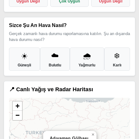
Uygun Değil
Çok Uygun
Uygun Değil
Sizce Şu An Hava Nasıl?
Gerçek zamanlı hava durumu raporlamasına katılın. Şu an dışarıda
hava durumu nasıl?
☀️
☁️
🌧️
❄️
Güneşli
Bulutlu
Yağmurlu
Karlı
📍 Canlı Yağış ve Radar Haritası
+
−
×
Adıyaman Gölbaşı