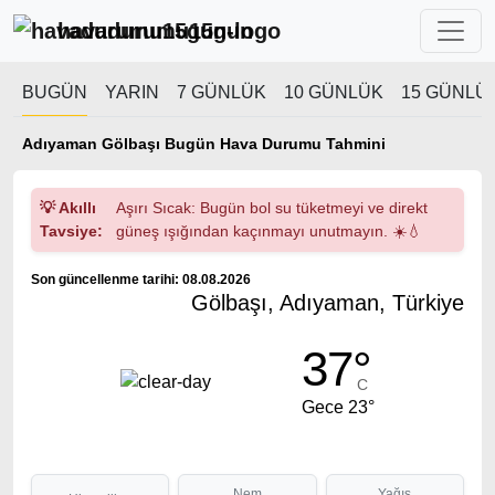
havadurumu15gun
BUGÜN
YARIN
7 GÜNLÜK
10 GÜNLÜK
15 GÜNLÜ
Adıyaman Gölbaşı Bugün Hava Durumu Tahmini
💡 Akıllı
Aşırı Sıcak: Bugün bol su tüketmeyi ve direkt
Tavsiye:
güneş ışığından kaçınmayı unutmayın. ☀️💧
Son güncellenme tarihi: 08.08.2026
Gölbaşı, Adıyaman, Türkiye
37°
C
Gece 23°
Nem
Yağış