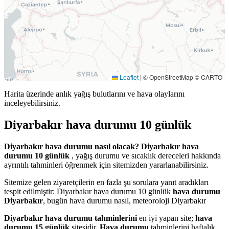
Leaflet
|
© OpenStreetMap © CARTO
Harita üzerinde anlık yağış bulutlarını ve hava olaylarını
inceleyebilirsiniz.
Diyarbakır hava durumu 10 günlük
Diyarbakır hava durumu nasıl olacak?
Diyarbakır hava
durumu 10 günlük
, yağış durumu ve sıcaklık dereceleri hakkında
ayrıntılı tahminleri öğrenmek için sitemizden yararlanabilirsiniz.
Sitemize gelen ziyaretçilerin en fazla şu sorulara yanıt aradıkları
tespit edilmiştir: Diyarbakır hava durumu 10 günlük
hava durumu
Diyarbakır
, bugün hava durumu nasıl, meteoroloji Diyarbakır
Diyarbakır hava durumu tahminlerini
en iyi yapan site;
hava
durumu 15 günlük
sitesidir.
Hava durumu
tahminlerini haftalık,