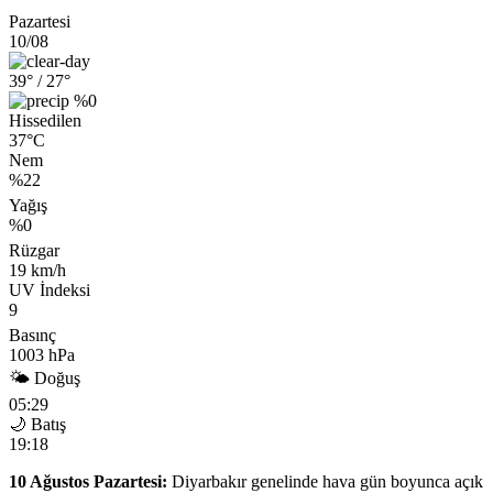
Pazartesi
10/08
39°
/ 27°
%0
Hissedilen
37°C
Nem
%22
Yağış
%0
Rüzgar
19 km/h
UV İndeksi
9
Basınç
1003 hPa
🌤 Doğuş
05:29
🌙 Batış
19:18
10 Ağustos Pazartesi:
Diyarbakır genelinde hava gün boyunca açık