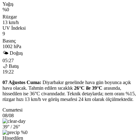
Yağış
%0
Rüzgar
13 km/h
UV İndeksi
9
Basınç
1002 hPa
🌤 Doğuş
05:27
🌙 Batış
19:22
07 Ağustos Cuma:
Diyarbakır genelinde hava gün boyunca açık
hava olacak. Tahmin edilen sıcaklık
26°C ile 39°C
arasında,
hissedilen ise 36°C civarındadır. Teknik detaylarda; nem oranı %15,
rüzgar hızı 13 km/h ve görüş mesafesi 24 km olarak ölçülmektedir.
Cumartesi
08/08
39°
/ 26°
%0
Hissedilen