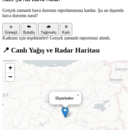
Gerçek zamanlı hava durumu raporlamasına katılın. Şu an dışarıda
hava durumu nasıl?
☀️
☁️
🌧️
❄️
Güneşli
Bulutlu
Yağmurlu
Karlı
Katkınız için teşekkürler! Gerçek zamanlı raporunuz alındı.
📍 Canlı Yağış ve Radar Haritası
+
−
×
Diyarbakır