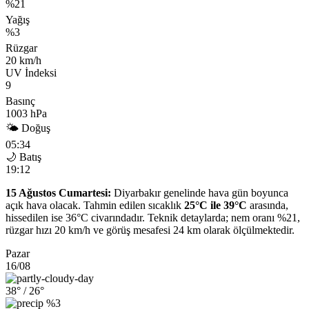
%21
Yağış
%3
Rüzgar
20 km/h
UV İndeksi
9
Basınç
1003 hPa
🌤 Doğuş
05:34
🌙 Batış
19:12
15 Ağustos Cumartesi:
Diyarbakır genelinde hava gün boyunca
açık hava olacak. Tahmin edilen sıcaklık
25°C ile 39°C
arasında,
hissedilen ise 36°C civarındadır. Teknik detaylarda; nem oranı %21,
rüzgar hızı 20 km/h ve görüş mesafesi 24 km olarak ölçülmektedir.
Pazar
16/08
38°
/ 26°
%3