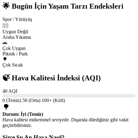
🌟 Bugün İçin Yaşam Tarzı Endeksleri
Spor / Yürüyüş
🏃‍♂️
Uygun Değil
Araba Yıkama
🚗
Çok Uygun
Piknik / Park
🌳
Çok Sıcak
🍃 Hava Kalitesi İndeksi (AQI)
40 AQI
0 (Temiz)
50 (Orta)
100+ (Kirli)
🌳
Durum: İyi (Temiz)
Hava kalitesi mükemmel seviyede. Dışarıda dilediğiniz gibi vakit
geçirebilirsiniz.
Sizce Şu An Hava Nasıl?