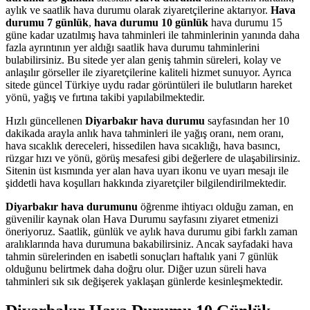
aylık ve saatlik hava durumu olarak ziyaretçilerine aktarıyor.
Hava
durumu 7 günlük
,
hava durumu 10 günlük
hava durumu 15
güne kadar uzatılmış hava tahminleri ile tahminlerinin yanında daha
fazla ayrıntının yer aldığı saatlik hava durumu tahminlerini
bulabilirsiniz. Bu sitede yer alan geniş tahmin süreleri, kolay ve
anlaşılır görseller ile ziyaretçilerine kaliteli hizmet sunuyor. Ayrıca
sitede güncel Türkiye uydu radar görüntüleri ile bulutların hareket
yönü, yağış ve fırtına takibi yapılabilmektedir.
Hızlı güncellenen
Diyarbakır hava durumu
sayfasından her 10
dakikada arayla anlık hava tahminleri ile yağış oranı, nem oranı,
hava sıcaklık dereceleri, hissedilen hava sıcaklığı, hava basıncı,
rüzgar hızı ve yönü, görüş mesafesi gibi değerlere de ulaşabilirsiniz.
Sitenin üst kısmında yer alan hava uyarı ikonu ve uyarı mesajı ile
şiddetli hava koşulları hakkında ziyaretçiler bilgilendirilmektedir.
Diyarbakır hava durumunu
öğrenme ihtiyacı olduğu zaman, en
güvenilir kaynak olan Hava Durumu sayfasını ziyaret etmenizi
öneriyoruz. Saatlik, günlük ve aylık hava durumu gibi farklı zaman
aralıklarında hava durumuna bakabilirsiniz. Ancak sayfadaki hava
tahmin sürelerinden en isabetli sonuçları haftalık yani 7 günlük
olduğunu belirtmek daha doğru olur. Diğer uzun süreli hava
tahminleri sık sık değişerek yaklaşan günlerde kesinleşmektedir.