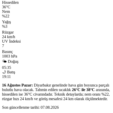
Hissedilen
36°C
Nem
%22
Yağış
%3
Rüzgar
24 km/h
UV İndeksi
7
Basınç
1003 hPa
🌤 Doğuş
05:35
🌙 Batış
19:11
16 Ağustos Pazar:
Diyarbakır genelinde hava gün boyunca parçalı
bulutlu hava olacak. Tahmin edilen sıcaklık
26°C ile 38°C
arasında,
hissedilen ise 36°C civarındadır. Teknik detaylarda; nem oranı %22,
rüzgar hızı 24 km/h ve görüş mesafesi 24 km olarak ölçülmektedir.
Son güncellenme tarihi: 07.08.2026