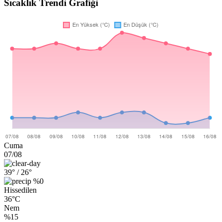
Sıcaklık Trendi Grafiği
Cuma
07/08
39°
/ 26°
%0
Hissedilen
36°C
Nem
%15