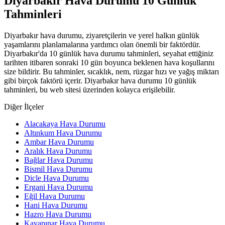
Diyarbakır Hava Durumu 10 Günlük
Tahminleri
Diyarbakır hava durumu, ziyaretçilerin ve yerel halkın günlük
yaşamlarını planlamalarına yardımcı olan önemli bir faktördür.
Diyarbakır'da 10 günlük hava durumu tahminleri, seyahat ettiğiniz
tarihten itibaren sonraki 10 gün boyunca beklenen hava koşullarını
size bildirir. Bu tahminler, sıcaklık, nem, rüzgar hızı ve yağış miktarı
gibi birçok faktörü içerir. Diyarbakır hava durumu 10 günlük
tahminleri, bu web sitesi üzerinden kolayca erişilebilir.
Diğer İlçeler
Alacakaya Hava Durumu
Altınkum Hava Durumu
Ambar Hava Durumu
Aralık Hava Durumu
Bağlar Hava Durumu
Bismil Hava Durumu
Dicle Hava Durumu
Ergani Hava Durumu
Eğil Hava Durumu
Hani Hava Durumu
Hazro Hava Durumu
Kayapınar Hava Durumu