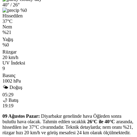
40°
/ 26°
%0
Hissedilen
37°C
Nem
%21
Yağış
%0
Rüzgar
20 km/h
UV İndeksi
9
Basınç
1002 hPa
🌤 Doğuş
05:29
🌙 Batış
19:19
09 Ağustos Pazar:
Diyarbakır genelinde hava Öğleden sonra
bulutlu hava olacak. Tahmin edilen sıcaklık
26°C ile 40°C
arasında,
hissedilen ise 37°C civarındadır. Teknik detaylarda; nem oranı %21,
rüzgar hızı 20 km/h ve görüş mesafesi 24 km olarak ölçülmektedir.