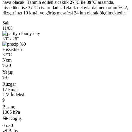
hava olacak. Tahmin edilen sıcaklık
27°C ile 39°C
arasında,
hissedilen ise 37°C civarındadır. Teknik detaylarda; nem oranı %22,
rüzgar hızı 19 km/h ve görüş mesafesi 24 km olarak ölçülmektedir.
Salı
11/08
39°
/ 26°
%0
Hissedilen
37°C
Nem
%20
Yağış
%0
Rüzgar
17 km/h
UV İndeksi
9
Basınç
1005 hPa
🌤 Doğuş
05:30
🌙 Batış