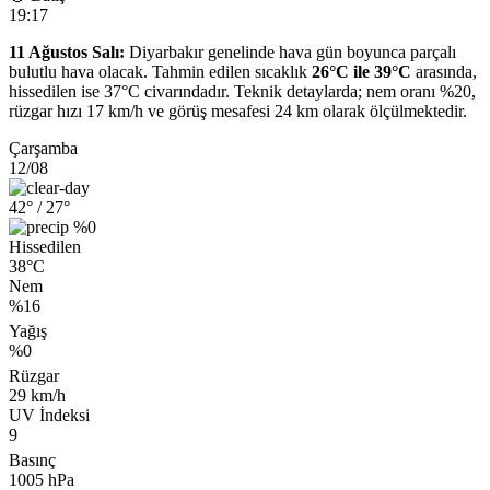
19:17
11 Ağustos Salı:
Diyarbakır genelinde hava gün boyunca parçalı
bulutlu hava olacak. Tahmin edilen sıcaklık
26°C ile 39°C
arasında,
hissedilen ise 37°C civarındadır. Teknik detaylarda; nem oranı %20,
rüzgar hızı 17 km/h ve görüş mesafesi 24 km olarak ölçülmektedir.
Çarşamba
12/08
42°
/ 27°
%0
Hissedilen
38°C
Nem
%16
Yağış
%0
Rüzgar
29 km/h
UV İndeksi
9
Basınç
1005 hPa