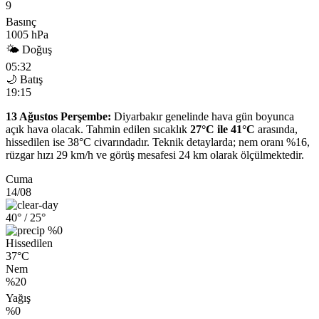
9
Basınç
1005 hPa
🌤 Doğuş
05:32
🌙 Batış
19:15
13 Ağustos Perşembe:
Diyarbakır genelinde hava gün boyunca
açık hava olacak. Tahmin edilen sıcaklık
27°C ile 41°C
arasında,
hissedilen ise 38°C civarındadır. Teknik detaylarda; nem oranı %16,
rüzgar hızı 29 km/h ve görüş mesafesi 24 km olarak ölçülmektedir.
Cuma
14/08
40°
/ 25°
%0
Hissedilen
37°C
Nem
%20
Yağış
%0