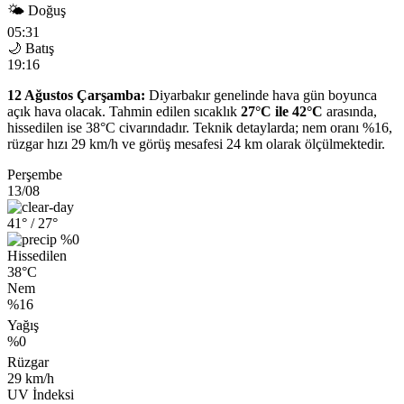
🌤 Doğuş
05:31
🌙 Batış
19:16
12 Ağustos Çarşamba:
Diyarbakır genelinde hava gün boyunca
açık hava olacak. Tahmin edilen sıcaklık
27°C ile 42°C
arasında,
hissedilen ise 38°C civarındadır. Teknik detaylarda; nem oranı %16,
rüzgar hızı 29 km/h ve görüş mesafesi 24 km olarak ölçülmektedir.
Perşembe
13/08
41°
/ 27°
%0
Hissedilen
38°C
Nem
%16
Yağış
%0
Rüzgar
29 km/h
UV İndeksi