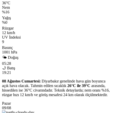
36°C
Nem
%16
Yağış
%0
Rüzgar
12 km/h
UV İndeksi
9
Basınç
1001 hPa
🌤 Doğuş
05:28
🌙 Batış
19:21
08 Ağustos Cumartesi:
Diyarbakır genelinde hava gün boyunca
açık hava olacak. Tahmin edilen sıcaklık
26°C ile 39°C
arasında,
hissedilen ise 36°C civarındadır. Teknik detaylarda; nem oranı %16,
rüzgar hızı 12 km/h ve görüş mesafesi 24 km olarak ölçülmektedir.
Pazar
09/08