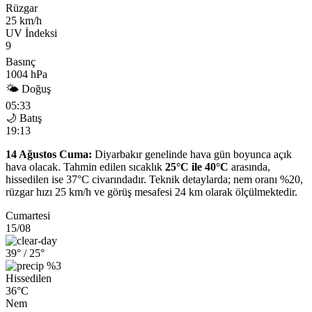
Rüzgar
25 km/h
UV İndeksi
9
Basınç
1004 hPa
🌤 Doğuş
05:33
🌙 Batış
19:13
14 Ağustos Cuma:
Diyarbakır genelinde hava gün boyunca açık
hava olacak. Tahmin edilen sıcaklık
25°C ile 40°C
arasında,
hissedilen ise 37°C civarındadır. Teknik detaylarda; nem oranı %20,
rüzgar hızı 25 km/h ve görüş mesafesi 24 km olarak ölçülmektedir.
Cumartesi
15/08
39°
/ 25°
%3
Hissedilen
36°C
Nem