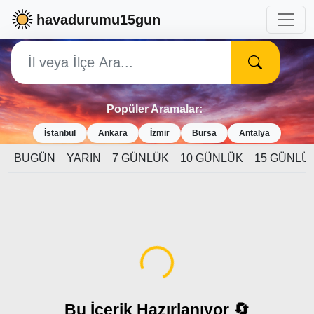
havadurumu15gun
Popüler Aramalar:
İstanbul
Ankara
İzmir
Bursa
Antalya
BUGÜN
YARIN
7 GÜNLÜK
10 GÜNLÜK
15 GÜNLÜ
Yükleniyor...
Bu İçerik Hazırlanıyor 🔄