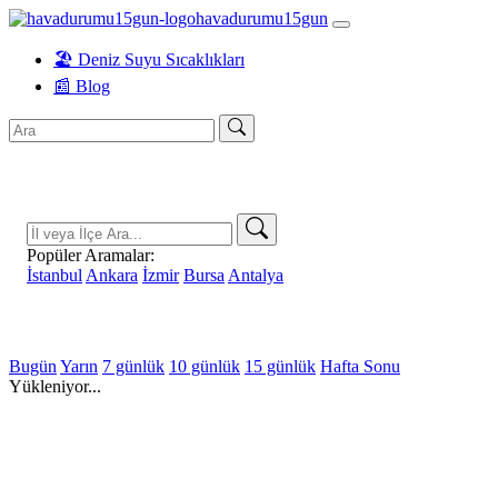
havadurumu15gun
🏖️ Deniz Suyu Sıcaklıkları
📰 Blog
Popüler Aramalar:
İstanbul
Ankara
İzmir
Bursa
Antalya
Bugün
Yarın
7 günlük
10 günlük
15 günlük
Hafta Sonu
Yükleniyor...