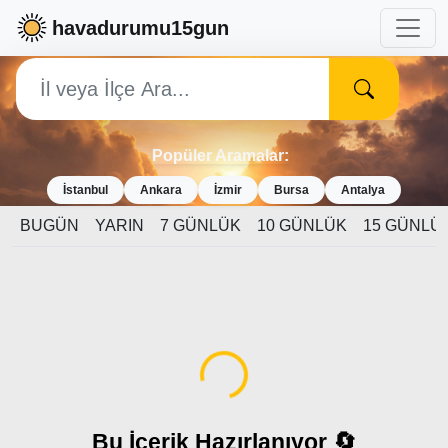
havadurumu15gun
Popüler Aramalar:
İstanbul
Ankara
İzmir
Bursa
Antalya
BUGÜN
YARIN
7 GÜNLÜK
10 GÜNLÜK
15 GÜNLÜ
Yükleniyor...
Bu İçerik Hazırlanıyor 🔄