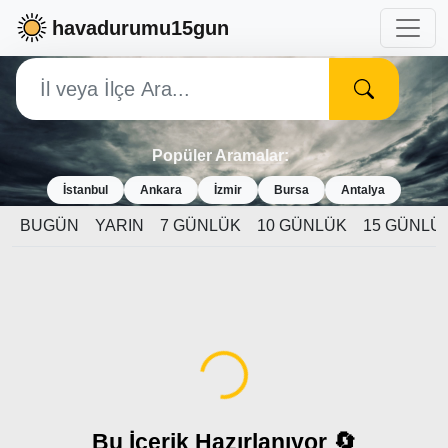
havadurumu15gun
Popüler Aramalar:
İstanbul
Ankara
İzmir
Bursa
Antalya
BUGÜN
YARIN
7 GÜNLÜK
10 GÜNLÜK
15 GÜNLÜ
Yükleniyor...
Bu İçerik Hazırlanıyor 🔄