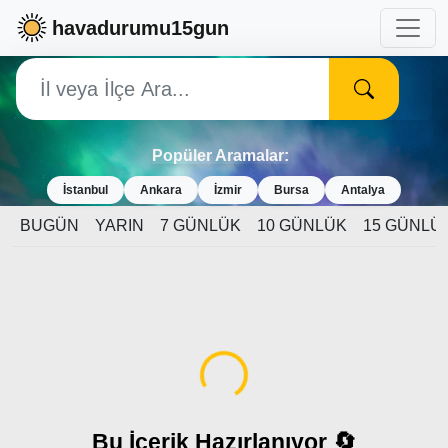
havadurumu15gun
Popüler Aramalar:
İstanbul
Ankara
İzmir
Bursa
Antalya
BUGÜN
YARIN
7 GÜNLÜK
10 GÜNLÜK
15 GÜNLÜ
Yükleniyor...
Bu İçerik Hazırlanıyor 🔄