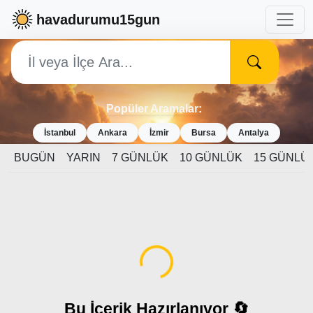
havadurumu15gun
Popüler Aramalar:
İstanbul
Ankara
İzmir
Bursa
Antalya
BUGÜN
YARIN
7 GÜNLÜK
10 GÜNLÜK
15 GÜNLÜ
Yükleniyor...
Bu İçerik Hazırlanıyor 🔄