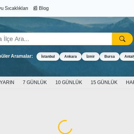
u Sıcaklıkları
📰 Blog
üler Aramalar:
İstanbul
Ankara
İzmir
Bursa
Antal
YARIN
7 GÜNLÜK
10 GÜNLÜK
15 GÜNLÜK
HA