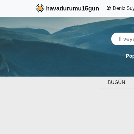
havadurumu15gun
🏖️ Deniz Suy
Pop
BUGÜN