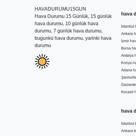
HAVADURUMU15GUN
hava 
Hava Durumu 15 Günlük, 15 günlük
hava durumu, 10 günlük hava
İstanbul
durumu, 7 günlük hava durumu,
Ankara h
bugunkü hava durumu, yarinki hava
İzmir ha
durumu
Bursa ha
Antalya 
Konya h
Adana h
Şanlıurf
Gaziante
Kocaeli 
hava 
İstanbul
Ankara 