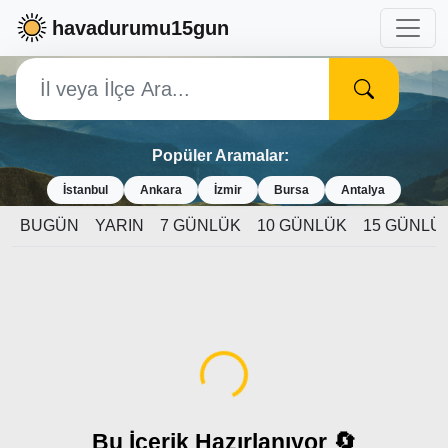
havadurumu15gun
Popüler Aramalar:
İstanbul
Ankara
İzmir
Bursa
Antalya
BUGÜN
YARIN
7 GÜNLÜK
10 GÜNLÜK
15 GÜNLÜ
Yükleniyor...
Bu İçerik Hazırlanıyor 🔄