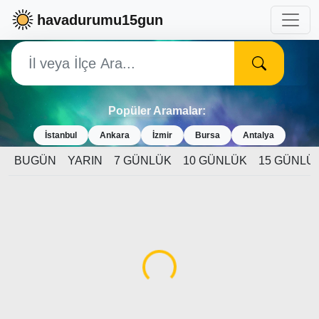
havadurumu15gun
Popüler Aramalar:
İstanbul
Ankara
İzmir
Bursa
Antalya
BUGÜN
YARIN
7 GÜNLÜK
10 GÜNLÜK
15 GÜNLÜ
Yükleniyor...