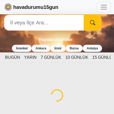
havadurumu15gun
Popüler Aramalar:
İstanbul
Ankara
İzmir
Bursa
Antalya
BUGÜN
YARIN
7 GÜNLÜK
10 GÜNLÜK
15 GÜNLÜ
Yükleniyor...