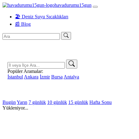
havadurumu15gun
🏖️ Deniz Suyu Sıcaklıkları
📰 Blog
Popüler Aramalar:
İstanbul
Ankara
İzmir
Bursa
Antalya
Bugün
Yarın
7 günlük
10 günlük
15 günlük
Hafta Sonu
Yükleniyor...