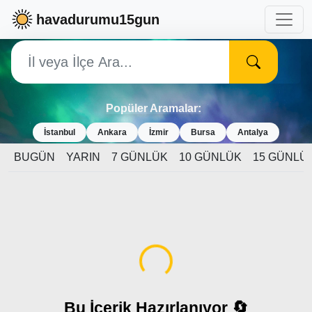
havadurumu15gun
Popüler Aramalar:
İstanbul
Ankara
İzmir
Bursa
Antalya
BUGÜN
YARIN
7 GÜNLÜK
10 GÜNLÜK
15 GÜNLÜ
Yükleniyor...
Bu İçerik Hazırlanıyor 🔄