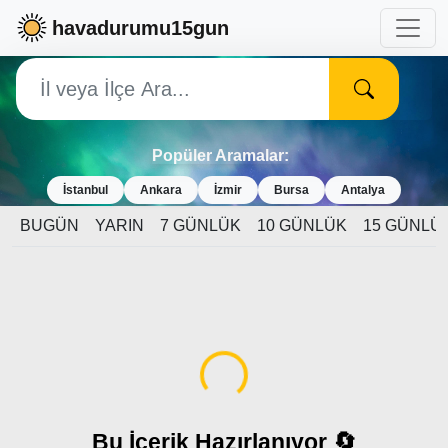
havadurumu15gun
Popüler Aramalar:
İstanbul
Ankara
İzmir
Bursa
Antalya
BUGÜN
YARIN
7 GÜNLÜK
10 GÜNLÜK
15 GÜNLÜ
Yükleniyor...
Bu İçerik Hazırlanıyor 🔄