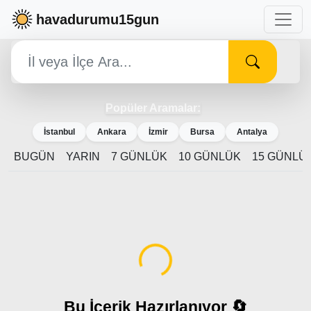
havadurumu15gun
Popüler Aramalar:
İstanbul
Ankara
İzmir
Bursa
Antalya
BUGÜN
YARIN
7 GÜNLÜK
10 GÜNLÜK
15 GÜNLÜ
Yükleniyor...
Bu İçerik Hazırlanıyor 🔄