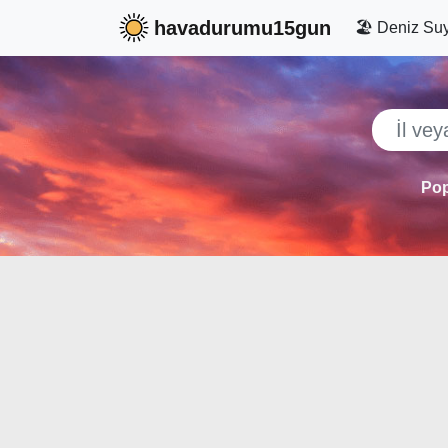
havadurumu15gun
🏖️ Deniz Suy
Pop