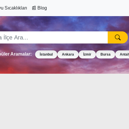
u Sıcaklıkları
📰 Blog
üler Aramalar:
İstanbul
Ankara
İzmir
Bursa
Antal