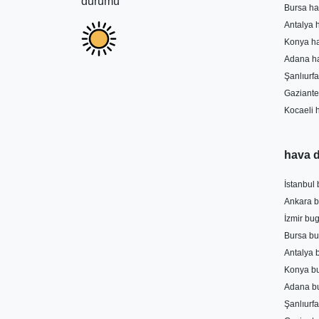
durumu
Bursa ha
Antalya 
Konya h
Adana h
Şanlıurf
Gaziante
Kocaeli 
hava 
İstanbul
Ankara 
İzmir bu
Bursa b
Antalya
Konya b
Adana b
Şanlıurf