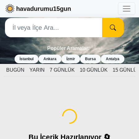
havadurumu15gun
Popüler Aramalar:
İstanbul
Ankara
İzmir
Bursa
Antalya
BUGÜN
YARIN
7 GÜNLÜK
10 GÜNLÜK
15 GÜNLÜ
Yükleniyor...
Bu İçerik Hazırlanıyor 🔄