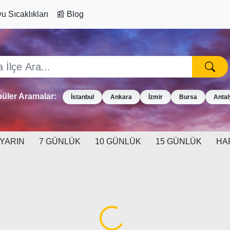
u Sıcaklıkları
📰 Blog
üler Aramalar:
İstanbul
Ankara
İzmir
Bursa
Antal
YARIN
7 GÜNLÜK
10 GÜNLÜK
15 GÜNLÜK
HA
Yükleniyor...