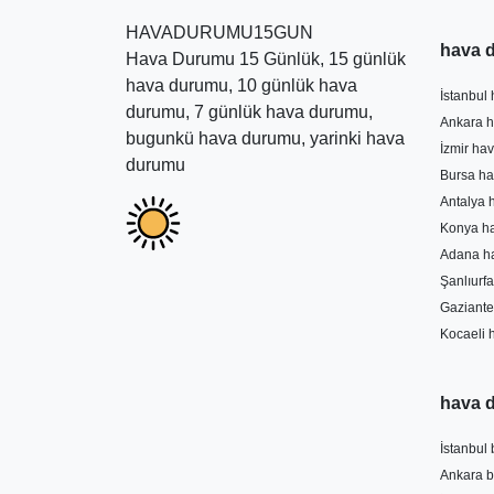
HAVADURUMU15GUN
hava 
Hava Durumu 15 Günlük, 15 günlük
hava durumu, 10 günlük hava
İstanbul
durumu, 7 günlük hava durumu,
Ankara h
bugunkü hava durumu, yarinki hava
İzmir ha
durumu
Bursa ha
Antalya 
Konya h
Adana h
Şanlıurf
Gaziante
Kocaeli 
hava 
İstanbul
Ankara 