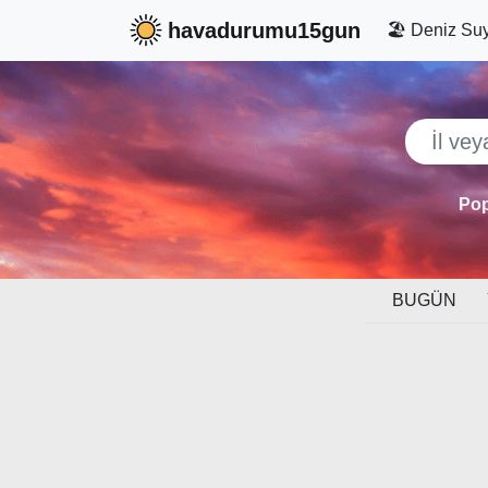
havadurumu15gun
🏖️ Deniz Suy
Pop
BUGÜN